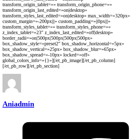
transform_origin_tablet=»» transform_origin_phone=»»
transform_origin_last_edited=»on|desktop»
transform_styles_last_edited=»on|desktop» max_width=»320px»
custom_margin=»-200px|||» custom_padding=»||0px|||»
transform_styles_tablet=»» transform_styles_phone=»»
z_index_tablet=»23″ z_index_last_edited=»off|desktop»
border_radii=»on|500px|500px|500px|500px»
box_shadow_style=»preset2″ box_shadow_horizontal=»5px»
box_shadow_vertical=»25px» box_shadow_blur=»65px»
box_shadow_spread=»-10px» locked=»off»
global_colors_info=»{}»][/et_pb_image][/et_pb_column]
[/et_pb_row][/et_pb_section]
Aniadmin