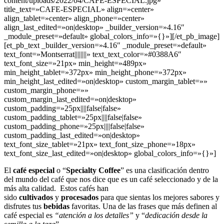
content/uploads/2022/04/CAFE-ESPECIAL.jpg»
title_text=»CAFE-ESPECIAL» align=»center»
align_tablet=»center» align_phone=»center»
align_last_edited=»on|desktop» _builder_version=»4.16″
_module_preset=»default» global_colors_info=»{}»][/et_pb_image]
[et_pb_text _builder_version=»4.16″ _module_preset=»default»
text_font=»Montserrat||||||||» text_text_color=»#0388A6″
text_font_size=»21px» min_height=»489px»
min_height_tablet=»372px» min_height_phone=»372px»
min_height_last_edited=»on|desktop» custom_margin_tablet=»»
custom_margin_phone=»»
custom_margin_last_edited=»on|desktop»
custom_padding=»25px||||false|false»
custom_padding_tablet=»25px||||false|false»
custom_padding_phone=»25px||||false|false»
custom_padding_last_edited=»on|desktop»
text_font_size_tablet=»21px» text_font_size_phone=»18px»
text_font_size_last_edited=»on|desktop» global_colors_info=»{}»]
El
café especial
o “
Specialty
Coffee
” es una clasificación dentro
del mundo del café que nos dice que es un café seleccionado y de la
más alta calidad. Estos cafés han
sido
cultivados
y
procesados
para que sientas los mejores sabores y
disfrutes tus
bebidas
favoritas. Una de las frases que más definen al
café especial es
“atención a los detalles”
y “
dedicación desde la