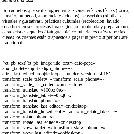
semilla a la taza
”.
Son aquellos que se distinguen en sus características físicas (forma,
tamaño, humedad, apariencia y defectos), sensoriales (olfativas,
visuales y gustativas), prácticas culturales (recolección, lavado,
secado) y en sus procesos finales (tostión, molienda y preparación);
características que los distinguen del común de los cafés y por las
cuales los clientes están dispuestos a pagar un precio superior Café
tradicional
.
[/et_pb_text][et_pb_image title_text=»cafe-pepa»
align_tablet=»right» align_phone=»»
align_last_edited=»on|desktop» _builder_version=»4.16″
transform_scale_tablet=»» transform_scale_phone=»»
transform_scale_last_edited=»on|desktop»
transform_translate=»100px|0px»
transform_translate_tablet=»0px|0px»
transform_translate_phone=»»
transform_translate_last_edited=»on|desktop»
transform_translate_linked=»off» transform_rotate_tablet=»»
transform_rotate_phone=»»
transform_rotate_last_edited=»on|desktop»
transform_skew_tablet=»» transform_skew_phone=»»
transform_skew_last_edited=»on|desktop»