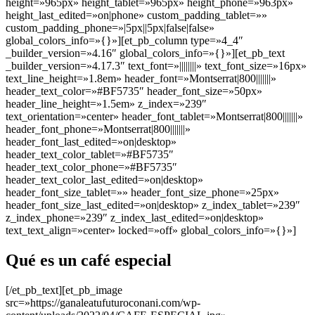
height=»965px» height_tablet=»965px» height_phone=»963px»
height_last_edited=»on|phone» custom_padding_tablet=»»
custom_padding_phone=»|5px||5px|false|false»
global_colors_info=»{}»][et_pb_column type=»4_4″
_builder_version=»4.16″ global_colors_info=»{}»][et_pb_text
_builder_version=»4.17.3″ text_font=»||||||||» text_font_size=»16px»
text_line_height=»1.8em» header_font=»Montserrat|800|||||||»
header_text_color=»#BF5735″ header_font_size=»50px»
header_line_height=»1.5em» z_index=»239″
text_orientation=»center» header_font_tablet=»Montserrat|800|||||||»
header_font_phone=»Montserrat|800|||||||»
header_font_last_edited=»on|desktop»
header_text_color_tablet=»#BF5735″
header_text_color_phone=»#BF5735″
header_text_color_last_edited=»on|desktop»
header_font_size_tablet=»» header_font_size_phone=»25px»
header_font_size_last_edited=»on|desktop» z_index_tablet=»239″
z_index_phone=»239″ z_index_last_edited=»on|desktop»
text_text_align=»center» locked=»off» global_colors_info=»{}»]
Qué es un café especial
[/et_pb_text][et_pb_image
src=»https://ganaleatufuturoconani.com/wp-