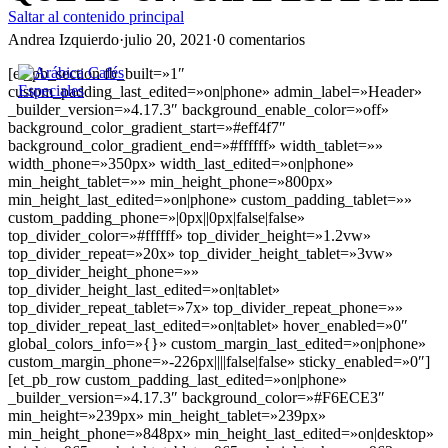
Saltar al contenido principal
Andrea Izquierdo
·
julio 20, 2021
·
0 comentarios
[et_pb_section fb_built=»1″
custom_padding_last_edited=»on|phone» admin_label=»Header»
_builder_version=»4.17.3″ background_enable_color=»off»
background_color_gradient_start=»#eff4f7″
background_color_gradient_end=»#ffffff» width_tablet=»»
width_phone=»350px» width_last_edited=»on|phone»
min_height_tablet=»» min_height_phone=»800px»
min_height_last_edited=»on|phone» custom_padding_tablet=»»
custom_padding_phone=»|0px||0px|false|false»
top_divider_color=»#ffffff» top_divider_height=»1.2vw»
top_divider_repeat=»20x» top_divider_height_tablet=»3vw»
top_divider_height_phone=»»
top_divider_height_last_edited=»on|tablet»
top_divider_repeat_tablet=»7x» top_divider_repeat_phone=»»
top_divider_repeat_last_edited=»on|tablet» hover_enabled=»0″
global_colors_info=»{}» custom_margin_last_edited=»on|phone»
custom_margin_phone=»-226px||||false|false» sticky_enabled=»0″]
[et_pb_row custom_padding_last_edited=»on|phone»
_builder_version=»4.17.3″ background_color=»#F6ECE3″
min_height=»239px» min_height_tablet=»239px»
min_height_phone=»848px» min_height_last_edited=»on|desktop»